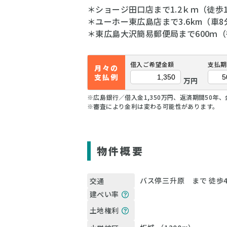
＊ショージ田口店まで1.2ｋｍ（徒歩
＊ユーホー東広島店まで3.6km（車8
＊東広島大沢簡易郵便局まで600ｍ（
借入ご希望金額
支払期
月々の
支払例
万円
※広島銀行／借入金1,350万円、返済期間50年、
※審査により金利は変わる可能性があります。
物件概要
バス停三升原 まで 徒歩
交通
建ぺい率
土地権利