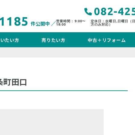
082-42
1185
営業時間：9:00〜
定休日：水曜日,日曜日（
件公開中
18:00
方のみ対応）
買いたい方
売りたい方
中古＋リフォーム
条町田口