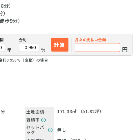
18分）
分）
徒歩9分）
間
金利
月々の
支払い金額
計算
円
年
%
金利0.950%（変動）の場合
4分
171.33㎡ （51.82坪）
土地面積
容積率
セットバ
無し
ック