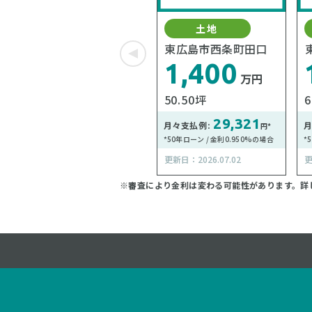
土地
東広島市西条町田口
1,400
万円
50.50坪
6
29,321
月々支払例:
月
円*
*50年ローン / 金利0.950%の場合
*
更新日：2026.07.02
更
※審査により金利は変わる可能性があります。
詳