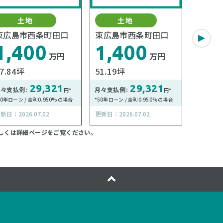
土地
土地
東広島市西条町田口
東広島市西条町田口
東広島
1,400
1,400
1,
万円
万円
7.84坪
51.19坪
52.13
29,321
29,321
々支払例:
月々支払例:
月々支払例
円*
円*
50年ローン / 金利0.950%の場合
*50年ローン / 金利0.950%の場合
*50年ローン
新日：2026.07.02
更新日：2026.07.02
更新日：202
しくは詳細ページをご覧ください。