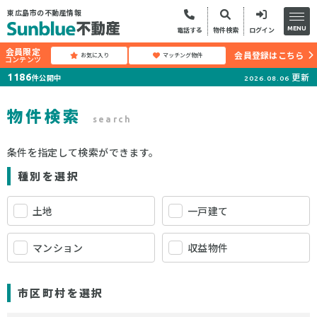
東広島市の不動産情報
MENU
電話する
物件検索
ログイン
会員限定
会員登録はこちら
お気に入り
マッチング物件
コンテンツ
更新
1186
件公開中
2026.08.06
物件検索
search
条件を指定して検索ができます。
種別を選択
土地
一戸建て
マンション
収益物件
市区町村を選択