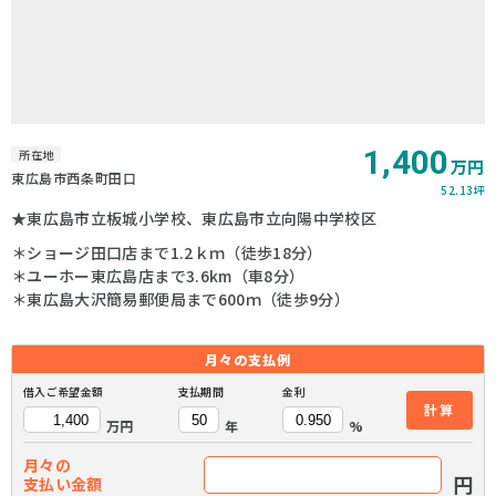
1,400
所在地
万円
東広島市西条町田口
52.13坪
★東広島市立板城小学校、東広島市立向陽中学校区
＊ショージ田口店まで1.2ｋｍ（徒歩18分）
＊ユーホー東広島店まで3.6km（車8分）
＊東広島大沢簡易郵便局まで600ｍ（徒歩9分）
月々の
支払例
借入ご希望金額
支払期間
金利
計算
万円
年
%
月々の
円
支払い金額