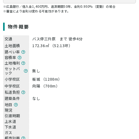
※広島銀行／借入金1,400万円、返済期間50年、金利0.950%（変動）の場合
※審査により金利は変わる可能性があります。
物件概要
交通
バス停三升原 まで 徒歩4分
土地面積
172.36㎡ （52.13坪）
建ぺい率
容積率
土地権利
セットバ
無し
ック
小学校区
板城 （1200m）
中学校区
向陽 （700m）
私道負担
建築条件
なし
地目
現況
引渡時期
上水道
下水道
ガス
都市計画