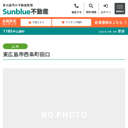
東広島市の不動産情報
MENU
電話する
物件検索
ログイン
会員限定
会員登録はこちら
お気に入り
マッチング物件
コンテンツ
更新
1185
件公開中
2026.08.06
土地
東広島市西条町田口
NO PHOTO