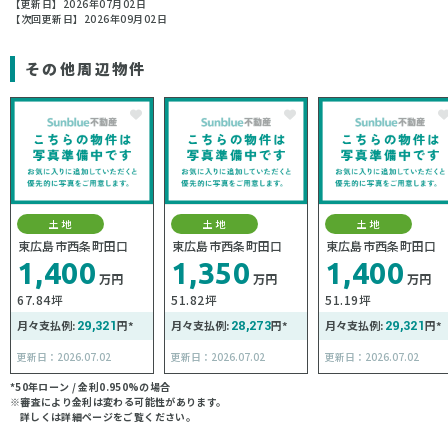
【更新日】2026年07月02日
【次回更新日】2026年09月02日
その他周辺物件
土地
土地
土地
東広島市西条町田口
東広島市西条町田口
東広島市西条町田口
1,400
1,350
1,400
万円
万円
万円
67.84坪
51.82坪
51.19坪
月々支払例:
29,321
円*
月々支払例:
28,273
円*
月々支払例:
29,321
円*
更新日：2026.07.02
更新日：2026.07.02
更新日：2026.07.02
*50年ローン / 金利0.950%の場合
※審査により金利は変わる可能性があります。
詳しくは詳細ページをご覧ください。