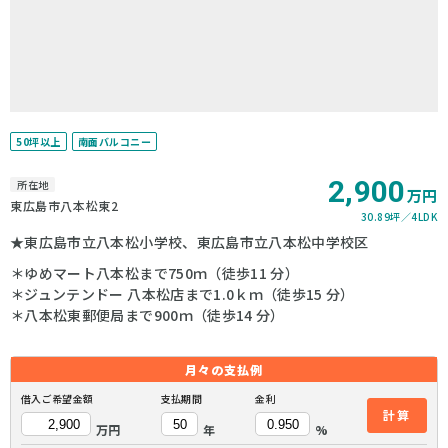
50坪以上
南面バルコニー
2,900
所在地
万円
東広島市八本松東2
30.89坪
4LDK
★東広島市立八本松小学校、東広島市立八本松中学校区
＊ゆめマート八本松まで750ｍ（徒歩11 分）
＊ジュンテンドー 八本松店まで1.0ｋｍ（徒歩15 分）
＊八本松東郵便局まで900ｍ（徒歩14 分）
月々の
支払例
借入ご希望金額
支払期間
金利
計算
万円
年
%