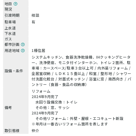
地目
現況
引渡時期
相談
駐車場
有
上水道
下水道
ガス
都市計画
用途地域
1種住居
システムキッチン、食器洗浄乾燥機、IHクッキングヒータ
ー、洗浄便座、モニタ付インターホン、トイレ２箇所、駐
車場：カースペース/駐車３台以上可 / 内外装リフォーム /
設備・条件
全居室収納 / ＬＤＫ１５畳以上 / 和室 / 整形地 / シャワー
付洗面化粧台 / 対面式キッチン / 浴室に窓 / 南西向き / パ
ントリー（食器・食品の収納庫）
リフォーム
2024年9月完了
水回り設備交換：トイレ
備考
その他：窓、サッシ
2024年9月完了
その他リフォーム：外壁・屋根・エコキュート新設
※年月は一番古いリフォーム箇所を表します
取引態様
仲介