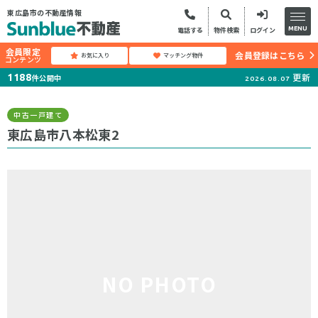
東広島市の不動産情報
MENU
電話する
物件検索
ログイン
会員限定
会員登録はこちら
お気に入り
マッチング物件
コンテンツ
更新
1188
件公開中
2026.08.07
中古一戸建て
東広島市八本松東2
NO PHOTO