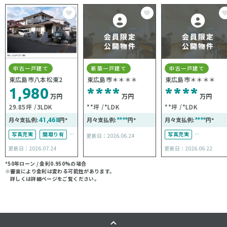
中古一戸建て
新築一戸建て
中古一戸建て
東広島市八本松東2
東広島市＊＊＊＊
東広島市＊＊＊＊
1,980
****
****
万円
万円
万円
29.85坪
3LDK
**坪
*LDK
**坪
*LDK
月々支払例:
41,468
円*
月々支払例:
****
円*
月々支払例:
****
円*
写真充実
間取り有
写真充実
更新日：2026.06.24
駐車場2台可
リフォーム済
更新日：2026.07.24
更新日：2026.06.22
駐車場１台無料
駐車場2台可
*50年ローン / 金利0.950%の場合
※審査により金利は変わる可能性があります。
50坪以上
詳しくは詳細ページをご覧ください。
接道6ｍ以上
駐車場１台無料
オール電化