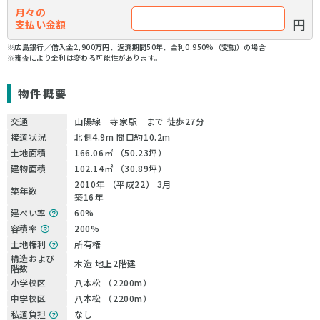
月々の
円
支払い金額
※広島銀行／借入金2,900万円、返済期間50年、金利0.950%（変動）の場合
※審査により金利は変わる可能性があります。
物件概要
交通
山陽線 寺家駅 まで 徒歩27分
接道状況
北側4.9m 間口約10.2m
土地面積
166.06㎡ （50.23坪）
建物面積
102.14㎡ （30.89坪）
2010年 （平成22） 3月
築年数
築16年
建ぺい率
60%
容積率
200%
土地権利
所有権
構造および
木造 地上2階建
階数
小学校区
八本松 （2200m）
中学校区
八本松 （2200m）
私道負担
なし