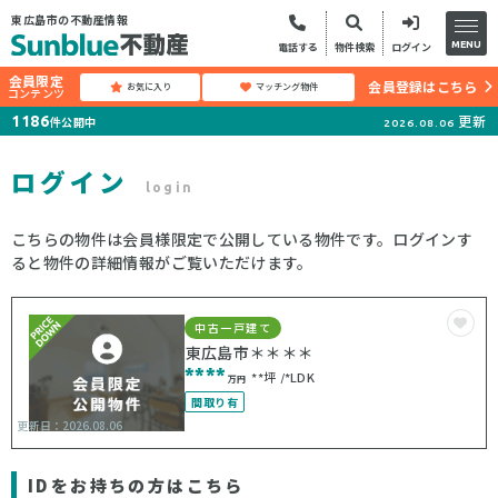
東広島市の不動産情報
MENU
電話する
物件検索
ログイン
会員限定
会員登録はこちら
お気に入り
マッチング物件
コンテンツ
更新
1186
件公開中
2026.08.06
ログイン
login
こちらの物件は会員様限定で公開している物件です。ログインす
ると物件の詳細情報がご覧いただけます。
中古一戸建て
東広島市＊＊＊＊
****
**坪
*LDK
万円
間取り有
更新日：2026.08.06
IDをお持ちの方はこちら