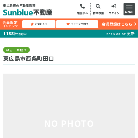
東広島市の不動産情報
MENU
電話する
物件検索
ログイン
会員限定
会員登録はこちら
お気に入り
マッチング物件
コンテンツ
更新
1188
件公開中
2026.08.07
中古一戸建て
東広島市西条町田口
NO PHOTO