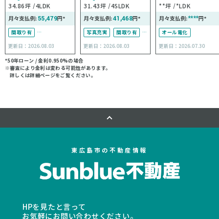
34.86坪
4LDK
31.43坪
4SLDK
**坪
*LDK
月々支払例:
55,479
円*
月々支払例:
41,468
円*
月々支払例:
****
円*
間取り有
写真充実
間取り有
オール電化
駐車場2台可
オール電化
更新日：2026.08.03
更新日：2026.08.03
更新日：2026.07.30
*50年ローン / 金利0.950%の場合
※審査により金利は変わる可能性があります。
詳しくは詳細ページをご覧ください。
東広島市の不動産情報
HPを見たと言って
お気軽にお問い合わせください。