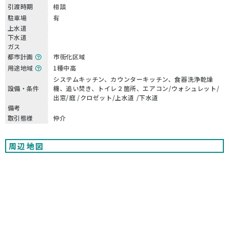
引渡時期
相談
駐車場
有
上水道
下水道
ガス
都市計画
市街化区域
用途地域
1種中高
システムキッチン、カウンターキッチン、食器洗浄乾燥
設備・条件
機、追い焚き、トイレ２箇所、エアコン/ウォシュレット/
出窓/庭 /クロゼット/上水道 /下水道
備考
取引態様
仲介
周辺地図