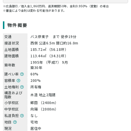
※広島銀行／借入金1,860万円、返済期間50年、金利0.950%（変動）の場合
※審査により金利は変わる可能性があります。
物件概要
交通
バス停東子 まで 徒歩19分
接道状況
西側 公道6.5m 間口約16.0m
土地面積
185.72㎡ （56.18坪）
建物面積
113.44㎡ （34.31坪）
1995年 （平成7） 9月
築年数
築30年
建ぺい率
60%
容積率
200%
土地権利
所有権
構造および
木造 地上2階建
階数
小学校区
郷田 （2400m）
中学校区
向陽 （2000m）
私道負担
なし
地目
宅地
現況
居住中