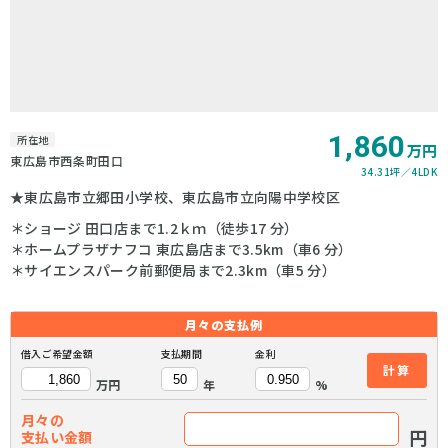
1,860
所在地
万円
東広島市西条町田口
34.31坪
4LDK
★東広島市立郷田小学校、東広島市立向陽中学校区
＊ショージ 田口店まで1.2ｋｍ（徒歩17 分）
＊ホームプラザナフコ 東広島店まで3.5km（車6 分）
＊サイエンスパーク前郵便局まで2.3km（車5 分）
月々の
支払例
借入ご希望金額
支払期間
金利
計算
万円
年
%
月々の
円
支払い金額