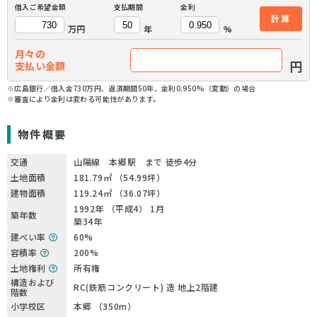
借入ご希望金額
支払期間
金利
計算
万円
年
%
月々の
円
支払い金額
※広島銀行／借入金730万円、返済期間50年、金利0.950%（変動）の場合
※審査により金利は変わる可能性があります。
物件概要
交通
山陽線 本郷駅 まで 徒歩4分
土地面積
181.79㎡ （54.99坪）
建物面積
119.24㎡ （36.07坪）
1992年 （平成4） 1月
築年数
築34年
建ぺい率
60%
容積率
200%
土地権利
所有権
構造および
RC(鉄筋コンクリート) 造 地上2階建
階数
小学校区
本郷 （350m）