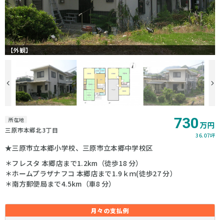
【外観】
730
所在地
万円
三原市本郷北3丁目
36.07坪
★三原市立本郷小学校、三原市立本郷中学校区
＊フレスタ 本郷店まで1.2km（徒歩18 分）
＊ホームプラザナフコ 本郷店まで1.9ｋｍ(徒歩27 分）
＊南方郵便局まで4.5km（車8 分）
月々の
支払例