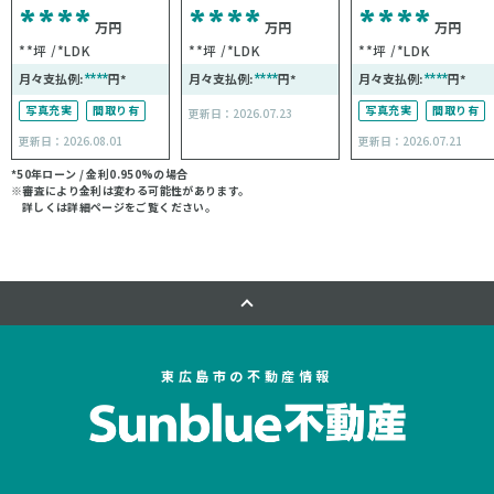
****
****
****
万円
万円
万円
**坪
*LDK
**坪
*LDK
**坪
*LDK
月々支払例:
****
円*
月々支払例:
****
円*
月々支払例:
****
円*
写真充実
間取り有
写真充実
間取り有
更新日：2026.07.23
更新日：2026.08.01
更新日：2026.07.21
*50年ローン / 金利0.950%の場合
※審査により金利は変わる可能性があります。
詳しくは詳細ページをご覧ください。
東広島市の不動産情報