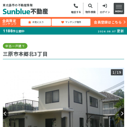
東広島市の不動産情報
MENU
電話する
物件検索
ログイン
会員限定
会員登録はこちら
お気に入り
マッチング物件
コンテンツ
更新
1188
件公開中
2026.08.07
中古一戸建て
三原市本郷北3丁目
1
/19