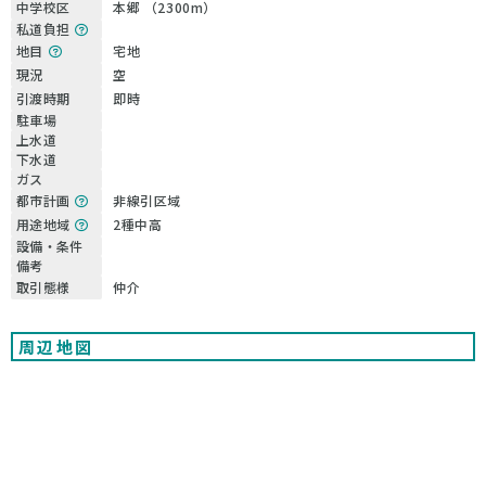
中学校区
本郷 （2300m）
私道負担
地目
宅地
現況
空
引渡時期
即時
駐車場
上水道
下水道
ガス
都市計画
非線引区域
用途地域
2種中高
設備・条件
備考
取引態様
仲介
周辺地図