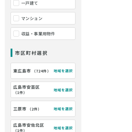
一戸建て
マンション
収益・事業用物件
市区町村選択
東広島市
地域を選択
（
724件
）
広島市安芸区
地域を選択
【玄関】
（
1件
）
三原市
地域を選択
（
2件
）
広島市安佐北区
地域を選択
（
1件
）