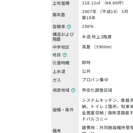
218.21㎡ （66.00坪）
土地面積
2007年 （平成19） 3月
築年数
築19年
100%
容積率
構造および
木造 地上2階建
階数
高屋 （5900m）
中学校区
地目
即時
引渡時期
公共
上水道
プロパン集中
ガス
市街化調整区域
用途地域
システムキッチン、食器
納、トイレ２箇所、駐車場：
設備・条件
全居室収納 / 南側道路面す 
ドバルコニー
諸費用：共同施設維持管理
備考