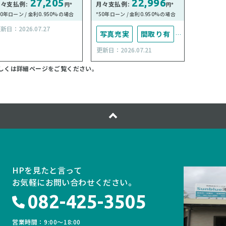
27,205
22,996
々支払例:
月々支払例:
月々支払例
円*
円*
50年ローン / 金利0.950%の場合
*50年ローン / 金利0.950%の場合
*50年ローン
新日：2026.07.27
写真充実
間取り有
駐車場
更新日：2026.07.21
更新日：202
南向き
駐車場2台可
しくは詳細ページをご覧ください。
50坪以上
南面バルコニー
オール電化
HPを見たと言って
お気軽にお問い合わせください。
082-425-3505
営業時間：9:00〜18:00