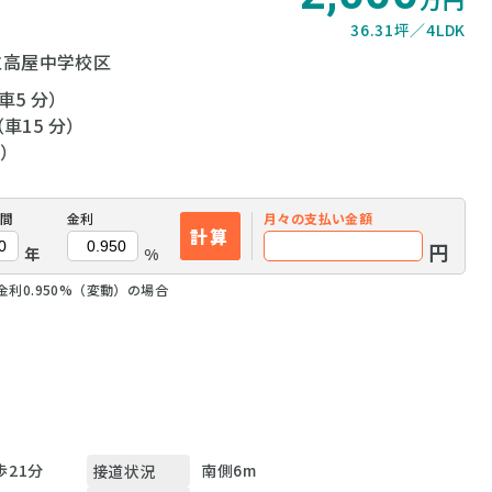
36.31坪
4LDK
立高屋中学校区
車5 分）
車15 分）
分）
間
金利
月々の
支払い金額
計算
円
年
%
金利0.950%（変動）の場合
歩21分
南側6m
接道状況