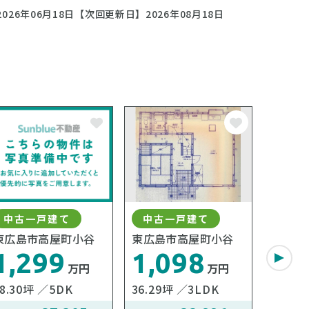
026年06月18日
【次回更新日】2026年08月18日
中古一戸建て
中古一戸建て
中古
東広島市高屋町小谷
東広島市高屋町小谷
東広島
1,299
1,098
1,
万円
万円
8.30坪
5DK
36.29坪
3LDK
32.23