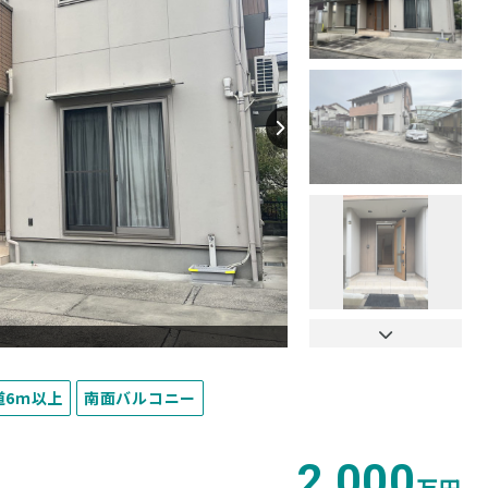
【外観】
道6ｍ以上
南面バルコニー
2,000
万円