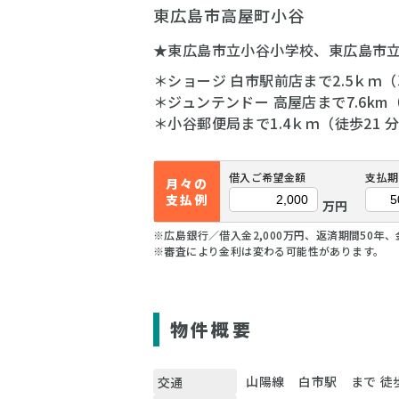
東広島市高屋町小谷
★東広島市立小谷小学校、東広島市
＊ショージ 白市駅前店まで2.5ｋｍ（
＊ジュンテンドー 高屋店まで7.6km（
＊小谷郵便局まで1.4ｋｍ（徒歩21 
借入ご希望金額
支払期
月々の
支払例
万円
※広島銀行／借入金2,000万円、返済期間50年、
※審査により金利は変わる可能性があります。
物件概要
山陽線 白市駅 まで 徒
交通