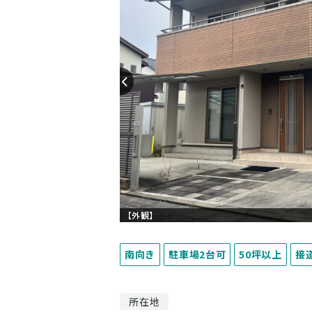
【外観】
南向き
駐車場2台可
50坪以上
接
所在地