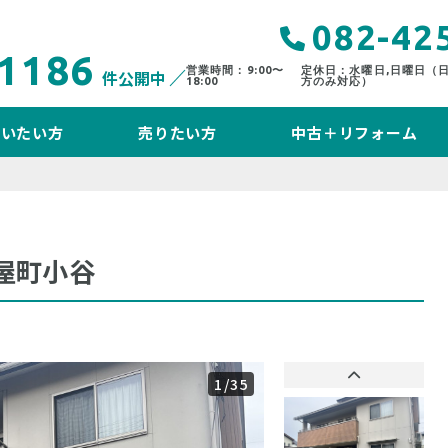
082-42
1186
営業時間：9:00〜
定休日：水曜日,日曜日（
件公開中
18:00
方のみ対応）
買いたい方
売りたい方
中古＋リフォーム
屋町小谷
1
/35