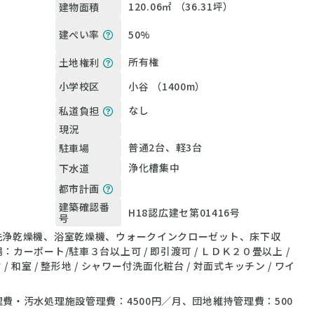
120.06㎡ （36.31坪）
建物面積
50%
建ぺい率
所有権
土地権利
小谷 （1400m）
小学校区
なし
私道負担
現況
普通2台、軽3台
駐車場
浄化槽集中
下水道
都市計画
建築確認番
H18認広建セ第01416号
号
洗浄乾燥機、浴室乾燥機、ウォークインクローゼット、床下収
カーポート/駐車３台以上可 / 即引渡可 / ＬＤＫ２０畳以上 /
/ 和室 / 整形地 / シャワー付洗面化粧台 / 対面式キッチン / ワイ
費・汚水処理施設管理費：4500円／月、団地維持管理費：500