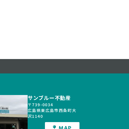
40,840
****
:
月々支払例:
円*
円*
 / 金利0.950%の場合
*50年ローン / 金利0.950%の場合
更新日：2026.05.11
2台可
6.05.30
サンブルー不動産
〒739-0034
広島県東広島市西条町大
沢1140
MAP