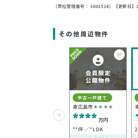
（弊社管理番号： 3001516）
【更新日】2
その他周辺物件
中古一戸建て
東広島市＊＊＊＊
****
万円
**坪
*LDK
2