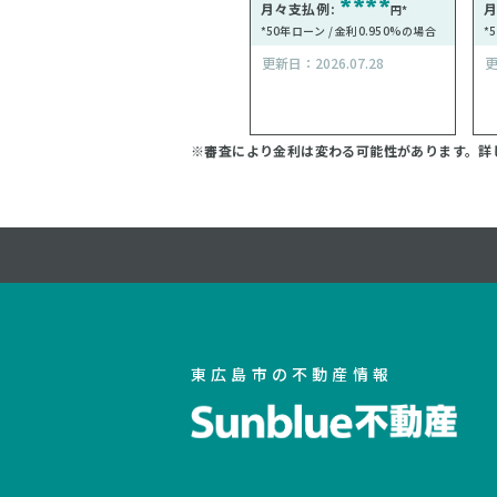
****
月々支払例:
月
円*
*50年ローン / 金利0.950%の場合
*
更新日：2026.07.28
更
※審査により金利は変わる可能性があります。
詳
東広島市の不動産情報