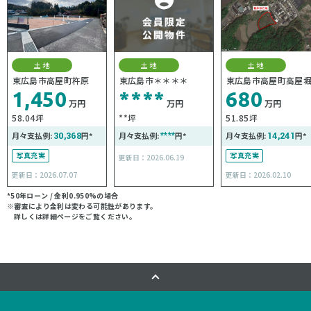
土地
土地
土地
東広島市高屋町杵原
東広島市＊＊＊＊
東広島市高屋町高屋
1,450
****
680
万円
万円
万円
58.04坪
**坪
51.85坪
月々支払例:
30,368
円*
月々支払例:
****
円*
月々支払例:
14,241
円*
写真充実
写真充実
更新日：2026.06.19
更新日：2026.07.07
更新日：2026.02.10
*50年ローン / 金利0.950%の場合
※審査により金利は変わる可能性があります。
詳しくは詳細ページをご覧ください。