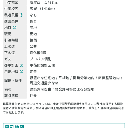
小学校区
高屋西 （1498m）
中学校区
高屋 （1416m）
私道負担
なし
建築条件
あり
地目
宅地
現況
更地
引渡時期
相談
上水道
公共
下水道
浄化槽個別
ガス
プロパン個別
都市計画
市街化調整区域
用途地域
定無
緑豊かな住宅地 / 平坦地 / 開発分譲地内 / 区画整理地内 /
設備・条件
周辺交通量少なめ
備考
建築許可理由：開発許可等による分譲地
取引態様
仲介
建築条件付きの土地につきましては、土地売買契約締結後3カ月以内に当社の指定する建設
業者と請負契約が成立しない場合には土地売買契約は解除され、受領した金額は全額無利息
でお返しします。
周辺地図