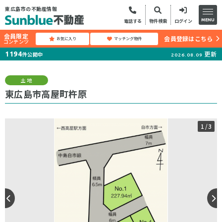
東広島市の不動産情報
MENU
電話する
物件検索
ログイン
会員限定
会員登録はこちら
お気に入り
マッチング物件
コンテンツ
更新
1194
件公開中
2026.08.09
土地
東広島市高屋町杵原
1
/3