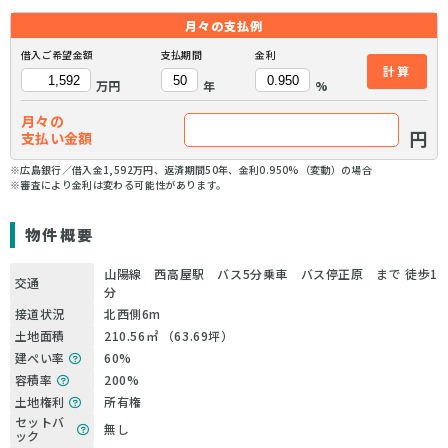
月々の
支払例
借入ご希望金額
支払期間
金利
計算
万円
年
%
月々の
円
支払い金額
※広島銀行／借入金1,592万円、返済期間50年、金利0.950%（変動）の場合
※審査により金利は変わる可能性があります。
物件概要
山陽線 西高屋駅 バス5分乗車 バス停正原 まで 徒歩1
交通
分
接道状況
北西側6m
土地面積
210.56㎡ （63.69坪）
建ぺい率
60%
容積率
200%
土地権利
所有権
セットバ
無し
ック