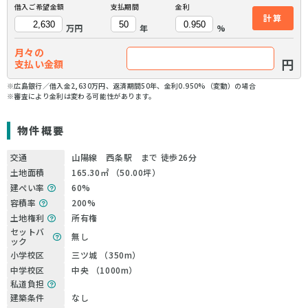
借入ご希望金額
支払期間
金利
計算
万円
年
%
月々の
円
支払い金額
※広島銀行／借入金2,630万円、返済期間50年、金利0.950%（変動）の場合
※審査により金利は変わる可能性があります。
物件概要
交通
山陽線 西条駅 まで 徒歩26分
土地面積
165.30㎡ （50.00坪）
建ぺい率
60%
容積率
200%
土地権利
所有権
セットバ
無し
ック
小学校区
三ツ城 （350m）
中学校区
中央 （1000m）
私道負担
建築条件
なし