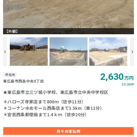
【外観】
2,630
所在地
万円
東広島市西条中央8丁目
50.00坪
★東広島市立三ツ城小学校、東広島市立中央中学校区
＊ハローズ寺家店まで800ｍ（徒歩11分）
＊コーナンゆめモール西条店まで3.5km（車11分）
＊安芸西条郵便局まで1.4ｋｍ（徒歩20分）
月々の
支払例