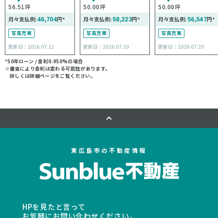
56.51坪
50.00坪
50.00坪
月々支払例:
46,704
円*
月々支払例:
58,223
円*
月々支払例:
56,547
円*
写真充実
写真充実
写真充実
更新日：2026.07.22
更新日：2026.07.20
更新日：2026.07.20
*50年ローン / 金利0.950%の場合
※審査により金利は変わる可能性があります。
詳しくは詳細ページをご覧ください。
東広島市の不動産情報
HPを見たと言って
お気軽にお問い合わせください。