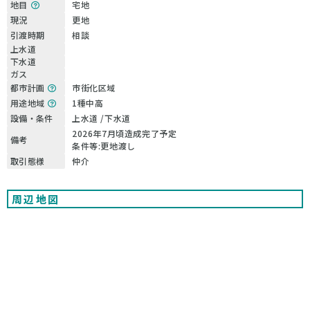
地目
宅地
現況
更地
引渡時期
相談
上水道
下水道
ガス
都市計画
市街化区域
用途地域
1種中高
設備・条件
上水道 /下水道
2026年7月頃造成完了予定
備考
条件等:更地渡し
取引態様
仲介
周辺地図