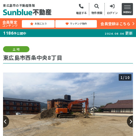
東広島市の不動産情報
MENU
電話する
物件検索
ログイン
会員限定
会員登録はこちら
お気に入り
マッチング物件
コンテンツ
更新
1186
件公開中
2026.08.06
土地
東広島市西条中央8丁目
1
/10