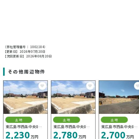
（弊社管理番号： 1002184）
【更新日】2026年07月20日
【次回更新日】2026年08月20日
その他周辺物件
土地
土地
土地
東広島市西条中央8丁
東広島市西条中央8丁
東広島市西条中央8丁
目
目
目
2,230
2,780
2,700
万円
万円
万円