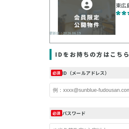
東広
**
更新日：2026.06.19
IDをお持ちの方はこち
ID（メールアドレス）
必須
パスワード
必須