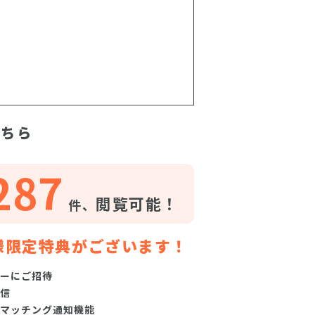
こちら
287
閲覧可能！
件、
様限定特典がございます！
ーにご招待
信
マッチング通知機能