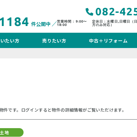
082-42
1184
営業時間：9:00〜
定休日：水曜日,日曜日（
件公開中
18:00
方のみ対応）
買いたい方
売りたい方
中古＋リフォーム
物件です。ログインすると物件の詳細情報がご覧いただけます。
土地