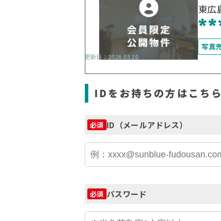
東広
**
写真
更新日：2026.03.10
IDをお持ちの方はこち
ID（メールアドレス）
必須
パスワード
必須