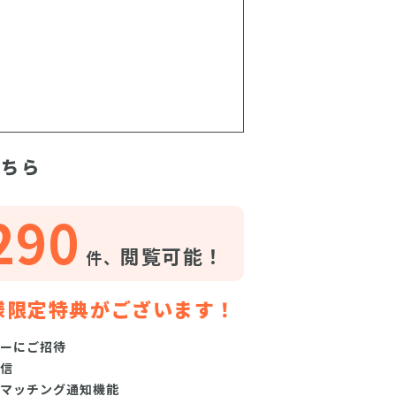
こちら
290
閲覧可能！
件、
様限定特典がございます！
ーにご招待
信
マッチング通知機能