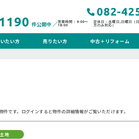
082-42
1190
営業時間：9:00〜
定休日：水曜日,日曜日（
件公開中
18:00
方のみ対応）
買いたい方
売りたい方
中古＋リフォーム
物件です。ログインすると物件の詳細情報がご覧いただけます。
土地