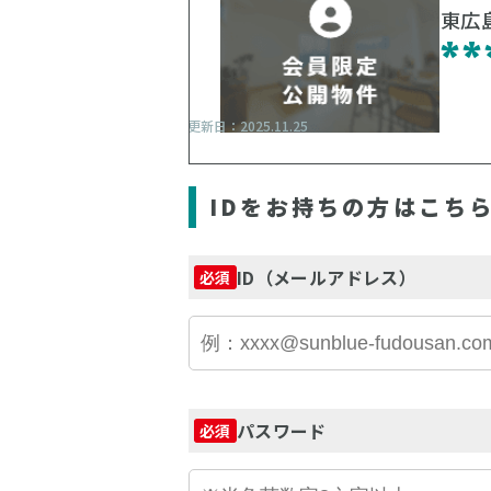
東広
**
更新日：2025.11.25
IDをお持ちの方はこち
ID（メールアドレス）
必須
パスワード
必須