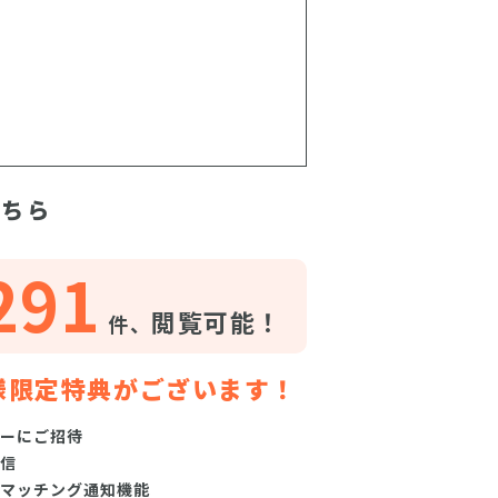
こちら
291
閲覧可能！
件、
様限定特典がございます！
ーにご招待
信
マッチング通知機能