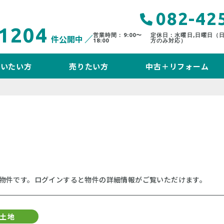
082-42
1204
営業時間：9:00〜
定休日：水曜日,日曜日（
件公開中
18:00
方のみ対応）
買いたい方
売りたい方
中古＋リフォーム
物件です。ログインすると物件の詳細情報がご覧いただけます。
土地