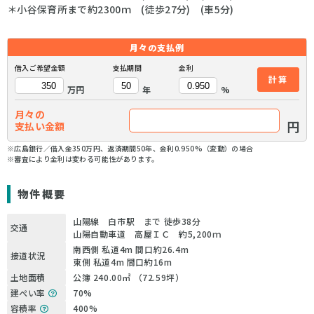
＊小谷保育所まで約2300ｍ (徒歩27分) (車5分)
月々の
支払例
借入ご希望金額
支払期間
金利
計算
万円
年
%
月々の
円
支払い金額
※広島銀行／借入金350万円、返済期間50年、金利0.950%（変動）の場合
※審査により金利は変わる可能性があります。
物件概要
山陽線 白市駅 まで 徒歩38分
交通
山陽自動車道 高屋ＩＣ 約5,200ｍ
南西側 私道4m 間口約26.4m
接道状況
東側 私道4m 間口約16m
土地面積
公簿 240.00㎡ （72.59坪）
建ぺい率
70%
容積率
400%