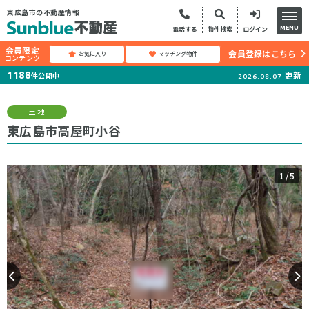
東広島市の不動産情報
MENU
電話する
物件検索
ログイン
会員限定
会員登録はこちら
お気に入り
マッチング物件
コンテンツ
更新
1188
件公開中
2026.08.07
土地
東広島市高屋町小谷
1
/5