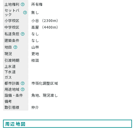
土地権利
所有権
セットバ
無し
ック
小学校区
小谷 （2300m）
中学校区
高屋 （4400m）
私道負担
なし
建築条件
なし
地目
山林
現況
更地
引渡時期
相談
上水道
下水道
ガス
都市計画
市街化調整区域
用途地域
設備・条件
角地、現況渡し
備考
取引態様
仲介
周辺地図