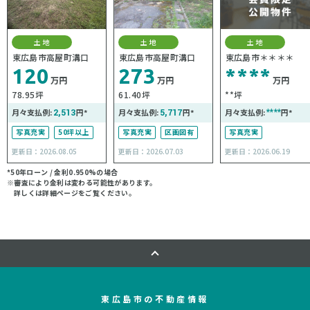
土地
土地
土地
東広島市高屋町溝口
東広島市高屋町溝口
東広島市＊＊＊＊
120
273
****
万円
万円
万円
78.95坪
61.40坪
**坪
月々支払例:
2,513
円*
月々支払例:
5,717
円*
月々支払例:
****
円*
写真充実
50坪以上
写真充実
区画図有
写真充実
更新日：2026.08.05
更新日：2026.07.03
更新日：2026.06.19
*50年ローン / 金利0.950%の場合
※審査により金利は変わる可能性があります。
詳しくは詳細ページをご覧ください。
東広島市の不動産情報