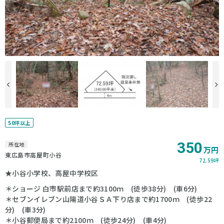
50坪以上
350
所在地
万円
東広島市高屋町小谷
72.59坪
★小谷小学校、高屋中学校区
＊ショージ 白市駅前店まで約3100ｍ (徒歩38分) (車6分)
＊セブンイレブン山陽道小谷ＳＡ下り店まで約1700ｍ (徒歩22
分) (車3分)
＊小谷郵便局まで約2100ｍ (徒歩24分) (車4分)