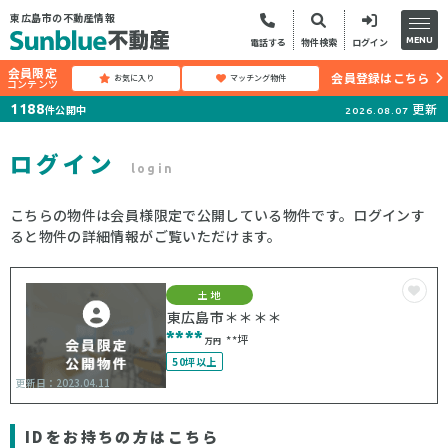
東広島市の不動産情報
MENU
電話する
物件検索
ログイン
会員限定
会員登録はこちら
お気に入り
マッチング物件
コンテンツ
更新
1188
件公開中
2026.08.07
ログイン
login
こちらの物件は会員様限定で公開している物件です。ログインす
ると物件の詳細情報がご覧いただけます。
土地
東広島市＊＊＊＊
****
**坪
万円
50坪以上
更新日：2023.04.11
IDをお持ちの方はこちら